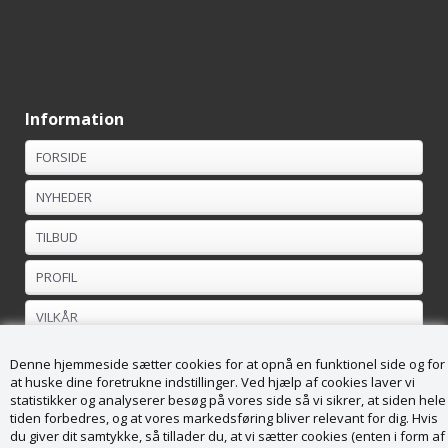
Information
FORSIDE
NYHEDER
TILBUD
PROFIL
VILKÅR
FORTRYDELSESRET
Denne hjemmeside sætter cookies for at opnå en funktionel side og for
at huske dine foretrukne indstillinger. Ved hjælp af cookies laver vi
statistikker og analyserer besøg på vores side så vi sikrer, at siden hele
Kundeservice
tiden forbedres, og at vores markedsføring bliver relevant for dig. Hvis
du giver dit samtykke, så tillader du, at vi sætter cookies (enten i form af
Køge Brændesalg ApS