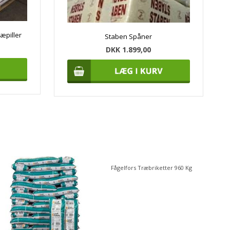
æpiller
Staben Spåner
DKK 1.899,00
Go