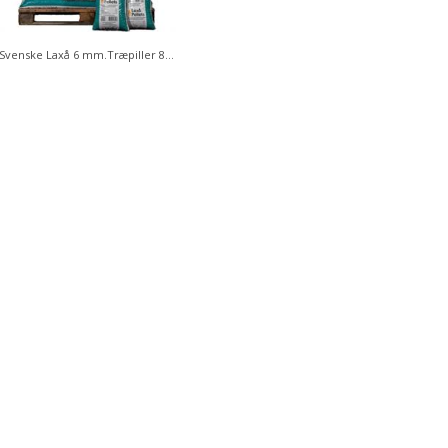
Svenske Laxå 6 mm.Træpiller 832 kg.
Fågelfors Træbriketter 960 Kg