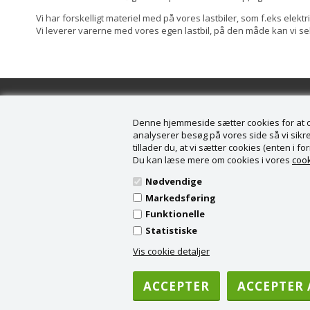
Vi har forskelligt materiel med på vores lastbiler, som f.eks elektr
Vi leverer varerne med vores egen lastbil, på den måde kan vi sel
Denne hjemmeside sætter cookies for at opn
analyserer besøg på vores side så vi sikrer
tillader du, at vi sætter cookies (enten i 
Information
Kunde
Du kan læse mere om cookies i vores
cook
Forside
Køge B
Nødvendige
Nyheder
Vording
Markedsføring
Tilbud
4682 T
Funktionelle
Profil
CVR nr.
Statistiske
Vilkår
Tel: + 4
Fortrydelsesret
info@k
Vis cookie detaljer