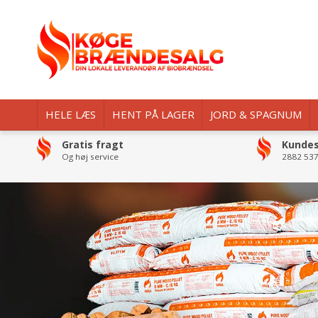
HELE LÆS
HENT PÅ LAGER
JORD & SPAGNUM
Gratis fragt
Kundes
Og høj service
2882 537