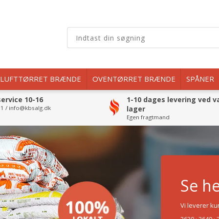
LUFTTØRRET BRÆNDE
OVENTØRRET BRÆNDE
SPÅNER
ervice 10-16
1-10 dages levering ved v
1 / info@kbsalg.dk
lager
Egen fragtmand
Se he
Vi leverer k
2630 · 2640 · 