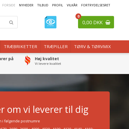
FORSIDE
NYHEDER
TILBUD
PROFIL
VILKÅR
FORTRYDELSESRET
0
0,00 DKK
TRÆBRIKETTER
TRÆPILLER
TØRV & TØRVMIX
arer på
Høj kvalitet
Vi levere kvalitet
r om vi leverer til dig
un i følgende postnumre
2670 · 2680 · 2690 • 4000 · 4030 · 4100 · 4130 · 4140 · 4160 ·