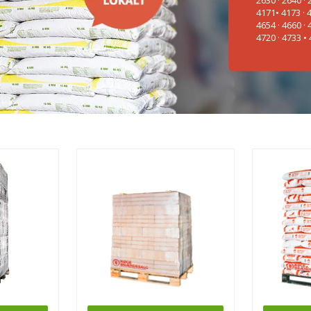
4171• 4173 · 4
4654 · 4660 · 
4720 · 4733 •