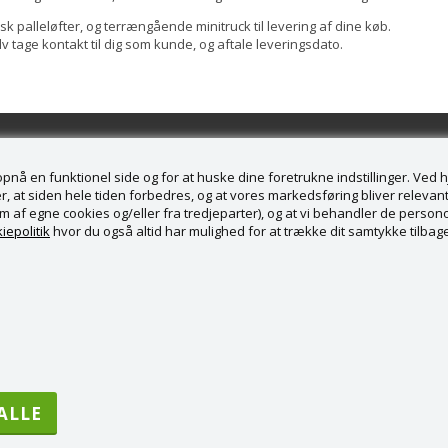
isk palleløfter, og terrængående minitruck til levering af dine køb.
v tage kontakt til dig som kunde, og aftale leveringsdato.
å en funktionel side og for at huske dine foretrukne indstillinger. Ved hjæ
, at siden hele tiden forbedres, og at vores markedsføring bliver relevant 
form af egne cookies og/eller fra tredjeparter), og at vi behandler de pers
service
iepolitik
hvor du også altid har mulighed for at trække dit samtykke tilbage
rændesalg ApS
borgvej 169
ureby
 36988789
5 28 82 53 71
bsalg.dk