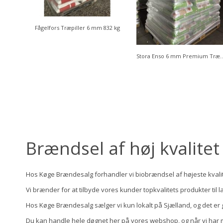
Svenske Vida Pellets 8 mm 832 kg
Fågelfors Træpiller 6 mm 832 kg
Stora Enso 6 mm Premiu
Brændsel af høj kvalite
Hos Køge Brændesalg forhandler vi biobrændsel af højeste kvalit
Vi brænder for at tilbyde vores kunder topkvalitets produkter til l
Hos Køge Brændesalg sælger vi kun lokalt på Sjælland, og det er gru
Du kan handle hele døgnet her på vores webshop, og når vi har mod