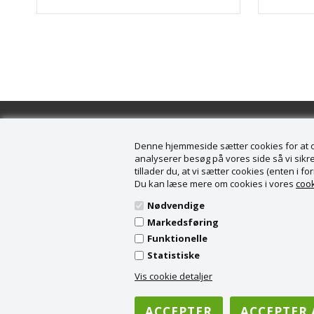
Denne hjemmeside sætter cookies for at opn
analyserer besøg på vores side så vi sikrer
tillader du, at vi sætter cookies (enten i 
Information
Kunde
Du kan læse mere om cookies i vores
cook
Forside
Køge B
Nødvendige
Nyheder
Vording
Markedsføring
Tilbud
4682 T
Funktionelle
Profil
CVR nr.
Statistiske
Vilkår
Tel: + 4
Fortrydelsesret
info@k
Vis cookie detaljer