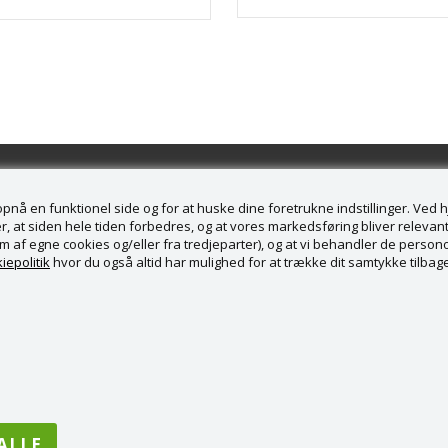
å en funktionel side og for at huske dine foretrukne indstillinger. Ved hjæ
, at siden hele tiden forbedres, og at vores markedsføring bliver relevant 
form af egne cookies og/eller fra tredjeparter), og at vi behandler de pers
service
iepolitik
hvor du også altid har mulighed for at trække dit samtykke tilbage
rændesalg ApS
borgvej 169
ureby
 36988789
5 28 82 53 71
bsalg.dk