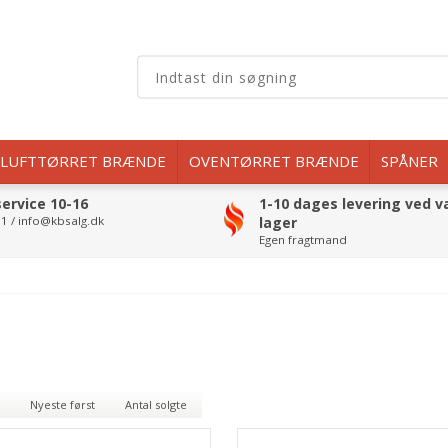
LUFTTØRRET BRÆNDE
OVENTØRRET BRÆNDE
SPÅNER
ervice 10-16
1-10 dages levering ved v
1 / info@kbsalg.dk
lager
Egen fragtmand
Nyeste først
Antal solgte