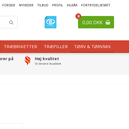
FORSIDE
NYHEDER
TILBUD
PROFIL
VILKÅR
FORTRYDELSESRET
0
0,00 DKK
TRÆBRIKETTER
TRÆPILLER
TØRV & TØRVMIX
arer på
Høj kvalitet
Vi levere kvalitet