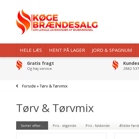
HELE LÆS
HENT PÅ LAGER
JORD & SPAGNUM
Gratis fragt
Kundes
Og høj service
2882 537
Forside
»
Tørv & Tørvmix
Tørv & Tørvmix
Sorter efter...
Pris - stigende
Pris - faldende
Ældste først