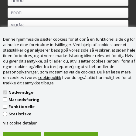
TILBUD
PROFIL
VILKÅR
FORTRYDELSESRET
Denne hjemmeside sætter cookies for at opnå en funktionel side og for
at huske dine foretrukne indstillinger. Ved hjælp af cookies laver vi
statistikker og analyserer besøg på vores side så vi sikrer, at siden hele
Kundeservice
tiden forbedres, og at vores markedsføring bliver relevant for dig. Hvis
du giver dit samtykke, så tillader du, at vi sætter cookies (enten i form af
Køge Brændesalg ApS
egne cookies og/eller fra tredjeparter), og at vi behandler de
Vordingborgvej 169
personoplysninger, som indsamles via de cookies. Du kan læse mere
4682 Tureby
om cookies i vores
cookiepolitik
hvor du også altid har mulighed for at
CVR nr. 36988789
trække dit samtykke tilbage.
Tel: + 45 28 82 53 71
info@kbsalg.dk
Nødvendige
Markedsføring
Funktionelle
Statistiske
Vis cookie detaljer