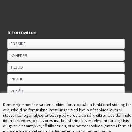
Information
FORSIDE
NYHEDER
TILBUD
PROFIL
VILKÅR
FORTRYDELSESRET
Denne hjemmeside sætter cookies for at opnå en funktionel side og for
at huske dine foretrukne indstillinger. Ved hjælp af cookies laver vi
statistikker og analyserer besøg på vores side så vi sikrer, at siden hele
Kundeservice
tiden forbedres, og at vores markedsføring bliver relevant for dig. Hvis
du giver dit samtykke, så tillader du, at vi sætter cookies (enten i form af
Køge Brændesalg ApS
egne cookies og/eller fra tredjeparter), og at vi behandler de
Vordingborgvej 169