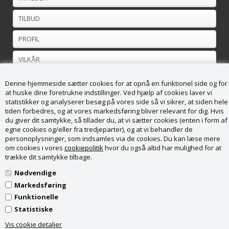
TILBUD
PROFIL
VILKÅR
FORTRYDELSESRET
Denne hjemmeside sætter cookies for at opnå en funktionel side og for
at huske dine foretrukne indstillinger. Ved hjælp af cookies laver vi
statistikker og analyserer besøg på vores side så vi sikrer, at siden hele
Kundeservice
tiden forbedres, og at vores markedsføring bliver relevant for dig. Hvis
du giver dit samtykke, så tillader du, at vi sætter cookies (enten i form af
Køge Brændesalg ApS
egne cookies og/eller fra tredjeparter), og at vi behandler de
Vordingborgvej 169
personoplysninger, som indsamles via de cookies. Du kan læse mere
4682 Tureby
om cookies i vores
cookiepolitik
hvor du også altid har mulighed for at
CVR nr. 36988789
trække dit samtykke tilbage.
Tel: + 45 28 82 53 71
info@kbsalg.dk
Nødvendige
Markedsføring
Funktionelle
Statistiske
Vis cookie detaljer