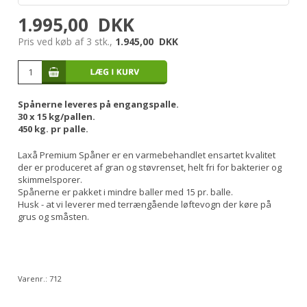
1.995,00
DKK
Pris ved køb af 3 stk.,
1.945,00
DKK
Spånerne leveres på engangspalle.
30 x 15 kg/pallen.
450 kg. pr palle.
Laxå Premium Spåner er en varmebehandlet ensartet kvalitet
der er produceret af gran og støvrenset, helt fri for bakterier og
skimmelsporer.
Spånerne er pakket i mindre baller med 15 pr. balle.
Husk - at vi leverer med terrængående løftevogn der køre på
grus og småsten.
Varenr.:
712