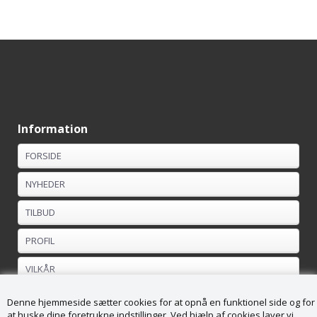
Information
FORSIDE
NYHEDER
TILBUD
PROFIL
VILKÅR
FORTRYDELSESRET
Denne hjemmeside sætter cookies for at opnå en funktionel side og for
at huske dine foretrukne indstillinger. Ved hjælp af cookies laver vi