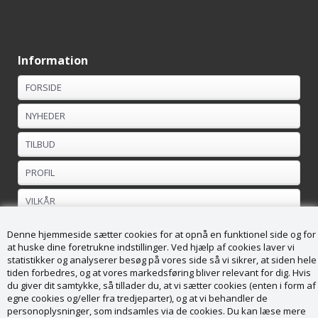
Information
FORSIDE
NYHEDER
TILBUD
PROFIL
VILKÅR
FORTRYDELSESRET
Denne hjemmeside sætter cookies for at opnå en funktionel side og for
at huske dine foretrukne indstillinger. Ved hjælp af cookies laver vi
statistikker og analyserer besøg på vores side så vi sikrer, at siden hele
Kundeservice
tiden forbedres, og at vores markedsføring bliver relevant for dig. Hvis
du giver dit samtykke, så tillader du, at vi sætter cookies (enten i form af
Køge Brændesalg ApS
egne cookies og/eller fra tredjeparter), og at vi behandler de
Vordingborgvej 169
personoplysninger, som indsamles via de cookies. Du kan læse mere
4682 Tureby