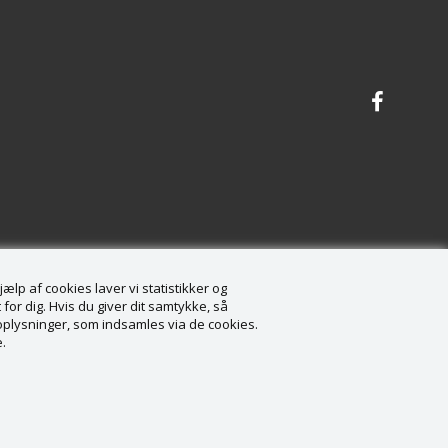
lp af cookies laver vi statistikker og
for dig. Hvis du giver dit samtykke, så
onoplysninger, som indsamles via de cookies.
.