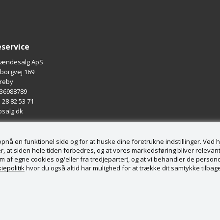
service
rændesalg ApS
borgvej 169
ureby
 36988789
5 28 82 53 71
bsalg.dk
å en funktionel side og for at huske dine foretrukne indstillinger. Ved hjæ
, at siden hele tiden forbedres, og at vores markedsføring bliver relevant 
form af egne cookies og/eller fra tredjeparter), og at vi behandler de pers
iepolitik
hvor du også altid har mulighed for at trække dit samtykke tilbage