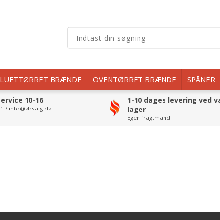
LUFTTØRRET BRÆNDE
OVENTØRRET BRÆNDE
SPÅNER
ervice 10-16
1-10 dages levering ved v
1 / info@kbsalg.dk
lager
Egen fragtmand