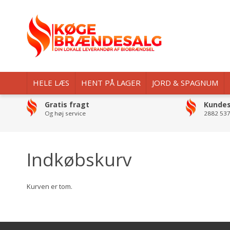
HELE LÆS
HENT PÅ LAGER
JORD & SPAGNUM
Gratis fragt
Kundes
Og høj service
2882 537
Indkøbskurv
Kurven er tom.