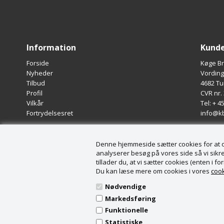
Information
Kunde
Forside
Køge B
Nyheder
Vording
Tilbud
4682 T
Profil
CVR nr.
Vilkår
Tel: + 4
Fortrydelsesret
info@k
Denne hjemmeside sætter cookies for at opn
analyserer besøg på vores side så vi sikrer
tillader du, at vi sætter cookies (enten i 
Du kan læse mere om cookies i vores
cook
Nødvendige
Markedsføring
Funktionelle
Statistiske