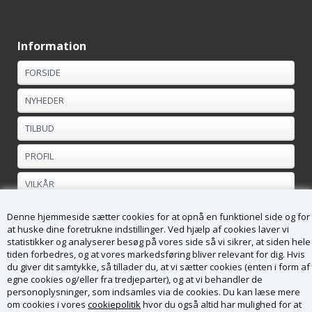
Information
FORSIDE
NYHEDER
TILBUD
PROFIL
VILKÅR
FORTRYDELSESRET
Denne hjemmeside sætter cookies for at opnå en funktionel side og for
at huske dine foretrukne indstillinger. Ved hjælp af cookies laver vi
statistikker og analyserer besøg på vores side så vi sikrer, at siden hele
Kundeservice
tiden forbedres, og at vores markedsføring bliver relevant for dig. Hvis
du giver dit samtykke, så tillader du, at vi sætter cookies (enten i form af
Køge Brændesalg ApS
egne cookies og/eller fra tredjeparter), og at vi behandler de
Vordingborgvej 169
personoplysninger, som indsamles via de cookies. Du kan læse mere
4682 Tureby
om cookies i vores
cookiepolitik
hvor du også altid har mulighed for at
CVR nr. 36988789