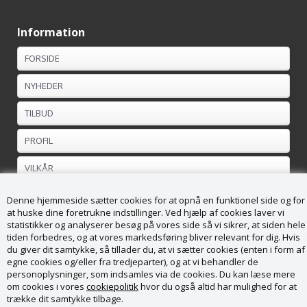
Information
FORSIDE
NYHEDER
TILBUD
PROFIL
VILKÅR
FORTRYDELSESRET
Denne hjemmeside sætter cookies for at opnå en funktionel side og for
at huske dine foretrukne indstillinger. Ved hjælp af cookies laver vi
statistikker og analyserer besøg på vores side så vi sikrer, at siden hele
Kundeservice
tiden forbedres, og at vores markedsføring bliver relevant for dig. Hvis
du giver dit samtykke, så tillader du, at vi sætter cookies (enten i form af
Køge Brændesalg ApS
egne cookies og/eller fra tredjeparter), og at vi behandler de
Vordingborgvej 169
personoplysninger, som indsamles via de cookies. Du kan læse mere
4682 Tureby
om cookies i vores
cookiepolitik
hvor du også altid har mulighed for at
CVR nr. 36988789
trække dit samtykke tilbage.
Tel: + 45 28 82 53 71