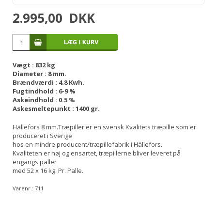
2.995,00
DKK
Vægt : 832 kg
Diameter : 8 mm.
Brændværdi : 4.8 Kwh.
Fugtindhold : 6-9 %
Askeindhold : 0.5 %
Askesmeltepunkt : 1400 gr.
Hällefors 8 mm.Træpiller er en svensk Kvalitets træpille som er
produceret i Sverige
hos en mindre producent/træpillefabrik i Hällefors.
Kvaliteten er høj og ensartet, træpillerne bliver leveret på
engangs paller
med 52 x 16 kg. Pr. Palle.
Varenr.:
711