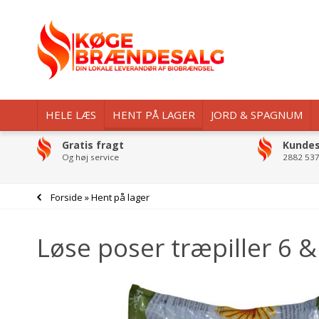
HELE LÆS
HENT PÅ LAGER
JORD & SPAGNUM
Gratis fragt
Kundes
Og høj service
2882 537
Forside
»
Hent på lager
Løse poser træpiller 6 