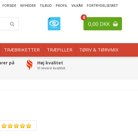
FORSIDE
NYHEDER
TILBUD
PROFIL
VILKÅR
FORTRYDELSESRET
0
0,00 DKK
TRÆBRIKETTER
TRÆPILLER
TØRV & TØRVMIX
arer på
Høj kvalitet
Vi levere kvalitet