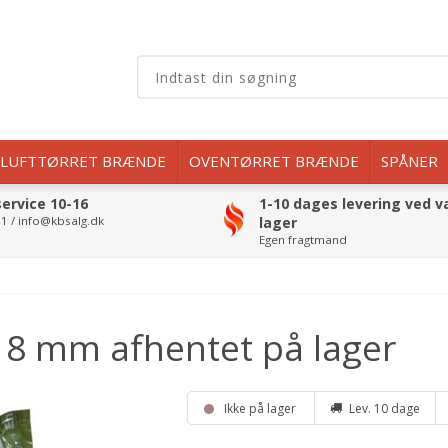
LUFTTØRRET BRÆNDE
OVENTØRRET BRÆNDE
SPÅNER
ervice 10-16
1-10 dages levering ved v
1 / info@kbsalg.dk
lager
Egen fragtmand
& 8 mm afhentet på lager
Ikke på lager
Lev. 10 dage