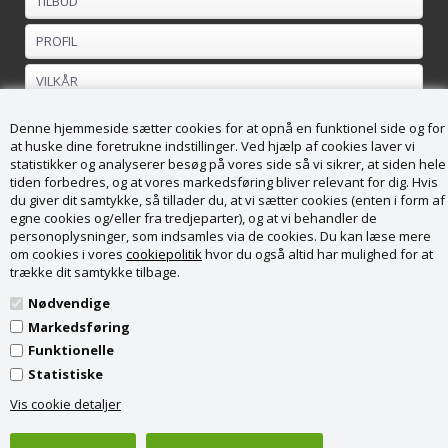
TILBUD
PROFIL
VILKÅR
FORTRYDELSESRET
Denne hjemmeside sætter cookies for at opnå en funktionel side og for
at huske dine foretrukne indstillinger. Ved hjælp af cookies laver vi
statistikker og analyserer besøg på vores side så vi sikrer, at siden hele
Kundeservice
tiden forbedres, og at vores markedsføring bliver relevant for dig. Hvis
du giver dit samtykke, så tillader du, at vi sætter cookies (enten i form af
Køge Brændesalg ApS
egne cookies og/eller fra tredjeparter), og at vi behandler de
Vordingborgvej 169
personoplysninger, som indsamles via de cookies. Du kan læse mere
4682 Tureby
om cookies i vores
cookiepolitik
hvor du også altid har mulighed for at
CVR nr. 36988789
trække dit samtykke tilbage.
Tel: + 45 28 82 53 71
info@kbsalg.dk
Nødvendige
Markedsføring
Funktionelle
Statistiske
Vis cookie detaljer