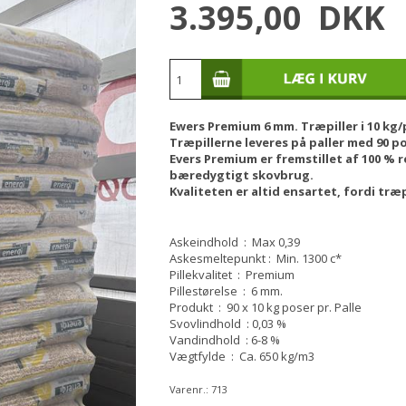
3.395,00
DKK
Ewers Premium 6 mm. Træpiller i 10 kg/
Træpillerne leveres på paller med 90 p
Evers Premium er fremstillet af 100 % 
bæredygtigt skovbrug.
Kvaliteten er altid ensartet, fordi tr
Askeindhold : Max 0,39
Askesmeltepunkt : Min. 1300 c*
Pillekvalitet : Premium
Pillestørelse : 6 mm.
Produkt : 90 x 10 kg poser pr. Palle
Svovlindhold : 0,03 %
Vandindhold : 6-8 %
Vægtfylde : Ca. 650 kg/m3
Varenr.:
713