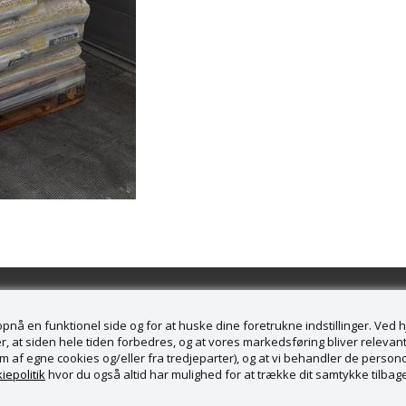
å en funktionel side og for at huske dine foretrukne indstillinger. Ved hjæ
, at siden hele tiden forbedres, og at vores markedsføring bliver relevant 
form af egne cookies og/eller fra tredjeparter), og at vi behandler de pers
service
iepolitik
hvor du også altid har mulighed for at trække dit samtykke tilbage
rændesalg ApS