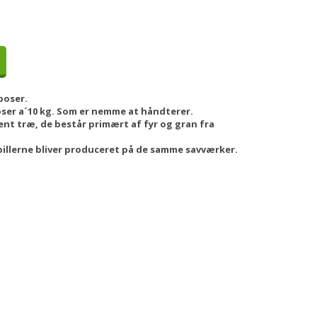
poser.
oser a´10 kg. Som er nemme at håndterer.
rent træ, de består primært af fyr og gran fra
æpillerne bliver produceret på de samme savværker.