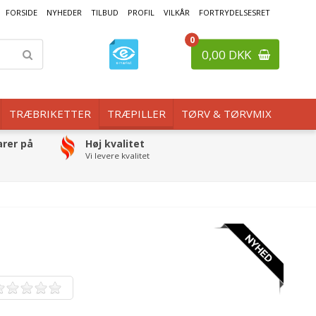
FORSIDE
NYHEDER
TILBUD
PROFIL
VILKÅR
FORTRYDELSESRET
0
0,00 DKK
TRÆBRIKETTER
TRÆPILLER
TØRV & TØRVMIX
arer på
Høj kvalitet
Vi levere kvalitet