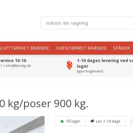
LUFTTØRRET BRÆNDE
OVENTØRRET BRÆNDE
SPÅNER
ervice 10-16
1-10 dages levering ved v
1 / info@kbsalg.dk
lager
Egen fragtmand
 kg/poser 900 kg.
På lager
Lev. 1-10 dage