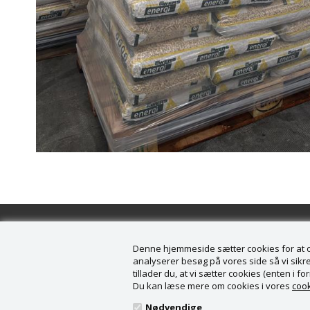
Denne hjemmeside sætter cookies for at opn
analyserer besøg på vores side så vi sikrer
tillader du, at vi sætter cookies (enten i 
Information
Kunde
Du kan læse mere om cookies i vores
cook
Forside
Køge B
Nødvendige