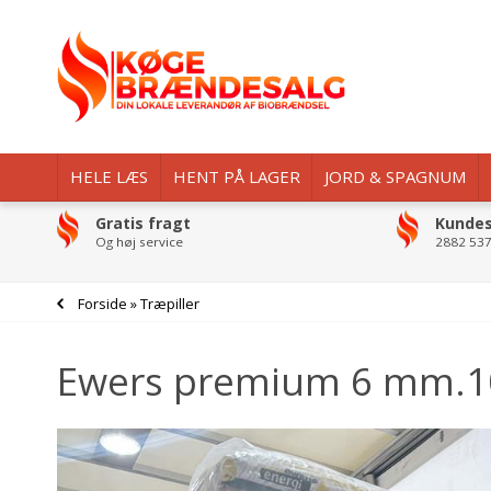
HELE LÆS
HENT PÅ LAGER
JORD & SPAGNUM
Gratis fragt
Kundes
Og høj service
2882 537
Forside
»
Træpiller
Ewers premium 6 mm.10